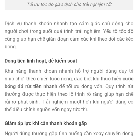
Tối ưu tốc độ giao dịch cho trải nghiệm tốt
Dịch vụ thanh khoản nhanh tạo cảm giác chủ động cho
người chơi trong suốt quá trình trải nghiệm. Yếu tố tốc độ
cũng giúp hạn chế gián đoạn cảm xúc khi theo dõi các kèo
bóng.
Dòng tiền linh hoạt, dễ kiểm soát
Khả năng thanh khoản nhanh hỗ trợ người dùng duy trì
nhịp chơi theo chiến lược riêng, đặc biệt khi thực hiện
cược
bóng đá rút tiền nhanh
để tối ưu dòng vốn. Quy trình rút
thưởng được thực hiện theo lộ trình rõ ràng giúp hạn chế
rủi ro phát sinh. Trải nghiệm mượt hơn khi người dùng có
thể điều chỉnh nguồn vốn ngay tức thì.
Giảm áp lực khi cần thanh khoản gấp
Người dùng thường gặp tình huống cần xoay chuyển dòng