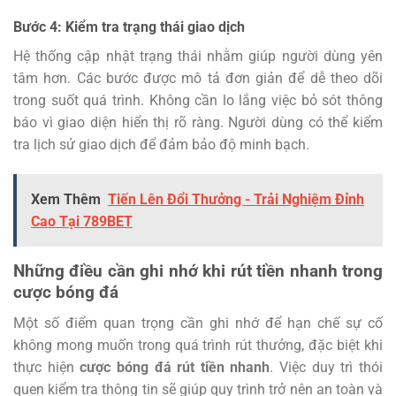
Bước 4: Kiểm tra trạng thái giao dịch
Hệ thống cập nhật trạng thái nhằm giúp người dùng yên
tâm hơn. Các bước được mô tả đơn giản để dễ theo dõi
trong suốt quá trình. Không cần lo lắng việc bỏ sót thông
báo vì giao diện hiển thị rõ ràng. Người dùng có thể kiểm
tra lịch sử giao dịch để đảm bảo độ minh bạch.
Xem Thêm
Tiến Lên Đổi Thưởng - Trải Nghiệm Đỉnh
Cao Tại 789BET
Những điều cần ghi nhớ khi rút tiền nhanh trong
cược bóng đá
Một số điểm quan trọng cần ghi nhớ để hạn chế sự cố
không mong muốn trong quá trình rút thưởng, đặc biệt khi
thực hiện
cược bóng đá rút tiền nhanh
. Việc duy trì thói
quen kiểm tra thông tin sẽ giúp quy trình trở nên an toàn và